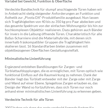
Variabel bei Gewicht, Funktion & Oberfläche
Verdeckte Bandtechnik für stumpf anschlagende Türen haben wir
in Anbetracht stetig steigender Anforderungen an Funktion und
Ästhetik zur „Pivota DX“-Produktfamilie ausgebaut. Nun lassen
sich Tragfähigkeiten von 40 bis zu 350 kg pro Paar abdecken und
das gesamte Spektrum von der einfachen Wohnungstür bis hin zur
hochkomplexen Objekttür realisieren. Dazu gehören auch Bänder
für invers in die Laibung öffnende Türen. Charakteristisch für alle
BaSys-Scharniere sind die Materialhybride, mit denen sich
innerhalb fräskompatibler Gruppen die Tragfähigkeit fein
skalieren lässt. 16 Standardfarben bieten zusammen mit
objektbezogenen Oberflächen Gestaltungsvielfalt.
Minimalistische Linienführung
Ergänzend entstehen Bandlösungen für Zargen- und
Türblattaufdopplungen, die es ermöglichen, mit Türen optisch wie
funktional Einfluss auf die Raumwirkung zu nehmen. Dank der
Bänder liegt das Türblatt entweder mit der Zarge oder mit Zarge
und Wand auf einer Ebene. Spiegellose Zargen erlauben es, das
Design der Wand so fortzuführen, dass sich Türen nur noch
anhand einer minimalistischen Linienführung zu erkennen geben.
Verdeckte Technik für alle Türen
2007 haben wir dann das erste verdeckt liegende System für