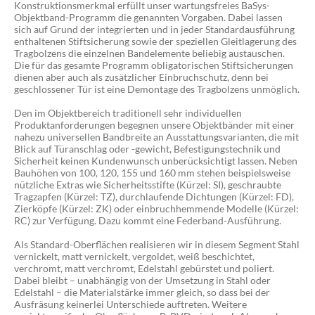
Konstruktionsmerkmal erfüllt unser wartungsfreies BaSys-
Objektband-Programm die genannten Vorgaben. Dabei lassen
sich auf Grund der integrierten und in jeder Standardausführung
enthaltenen Stiftsicherung sowie der speziellen Gleitlagerung des
Tragbolzens die einzelnen Bandelemente beliebig austauschen.
Die für das gesamte Programm obligatorischen Stiftsicherungen
dienen aber auch als zusätzlicher Einbruchschutz, denn bei
geschlossener Tür ist eine Demontage des Tragbolzens unmöglich.
Den im Objektbereich traditionell sehr individuellen
Produktanforderungen begegnen unsere Objektbänder mit einer
nahezu universellen Bandbreite an Ausstattungsvarianten, die mit
Blick auf Türanschlag oder -gewicht, Befestigungstechnik und
Sicherheit keinen Kundenwunsch unberücksichtigt lassen. Neben
Bauhöhen von 100, 120, 155 und 160 mm stehen beispielsweise
nützliche Extras wie Sicherheitsstifte (Kürzel: SI), geschraubte
Tragzapfen (Kürzel: TZ), durchlaufende Dichtungen (Kürzel: FD),
Zierköpfe (Kürzel: ZK) oder einbruchhemmende Modelle (Kürzel:
RC) zur Verfügung. Dazu kommt eine Federband-Ausführung.
Als Standard-Oberflächen realisieren wir in diesem Segment Stahl
vernickelt, matt vernickelt, vergoldet, weiß beschichtet,
verchromt, matt verchromt, Edelstahl gebürstet und poliert.
Dabei bleibt – unabhängig von der Umsetzung in Stahl oder
Edelstahl – die Materialstärke immer gleich, so dass bei der
Ausfräsung keinerlei Unterschiede auftreten. Weitere