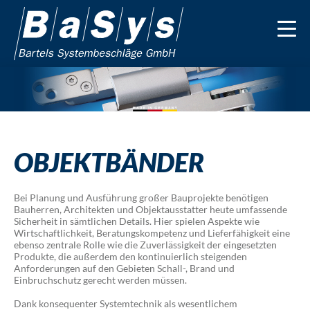
OBJEKTBÄNDER
Bei Planung und Ausführung großer Bauprojekte benötigen
Bauherren, Architekten und Objektausstatter heute umfassende
Sicherheit in sämtlichen Details. Hier spielen Aspekte wie
Wirtschaftlichkeit, Beratungskompetenz und Lieferfähigkeit eine
ebenso zentrale Rolle wie die Zuverlässigkeit der eingesetzten
Produkte, die außerdem den kontinuierlich steigenden
Anforderungen auf den Gebieten Schall-, Brand und
Einbruchschutz gerecht werden müssen.
Dank konsequenter Systemtechnik als wesentlichem