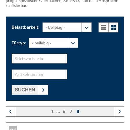
projektspezifische Oberflächen, z.B. PVD, sind nach Absprache
realisierbar.
Belastbarkeit:
Türtyp:
SUCHEN
1
…
6
7
8