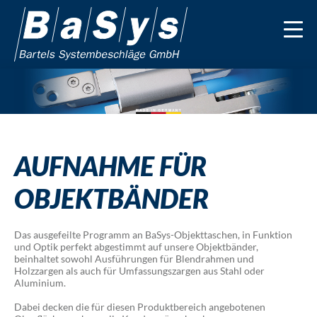
AUFNAHME FÜR
OBJEKTBÄNDER
Das ausgefeilte Programm an BaSys-Objekttaschen, in Funktion
und Optik perfekt abgestimmt auf unsere Objektbänder,
beinhaltet sowohl Ausführungen für Blendrahmen und
Holzzargen als auch für Umfassungszargen aus Stahl oder
Aluminium.
Dabei decken die für diesen Produktbereich angebotenen