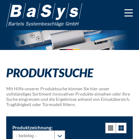
PRODUKTSUCHE
Mit Hilfe unserer Produktsuche können Sie hier unser
vollständiges Sortiment innovativer Produkte einsehen oder Ihre
Suche eingrenzen und die Ergebnisse anhand von Einsatzbereich,
Tragfähigkeit oder Türmodell filtern.
Produktzeichnung: