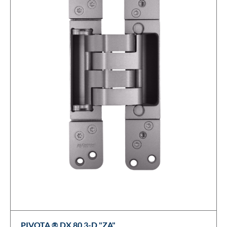
PIVOTA ® DX 80 3-D "ZA"