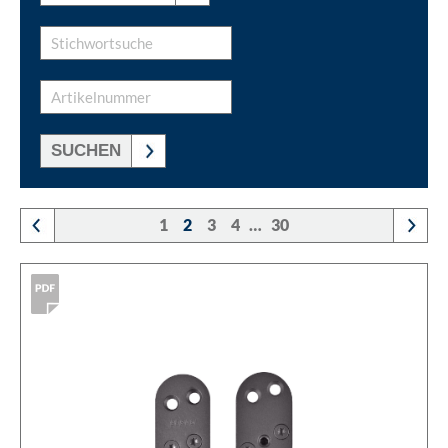
SUCHEN
1
2
3
4
…
30