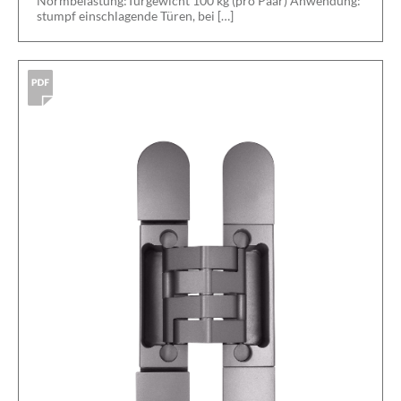
Normbelastung:Türgewicht 100 kg (pro Paar) Anwendung:
stumpf einschlagende Türen, bei […]