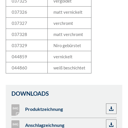
037325
vergoldet
037326
matt vernickelt
037327
verchromt
037328
matt verchromt
037329
Niro gebürstet
044859
vernickelt
044860
weiß beschichtet
DOWNLOADS
Produktzeichnung
Anschlagzeichnung