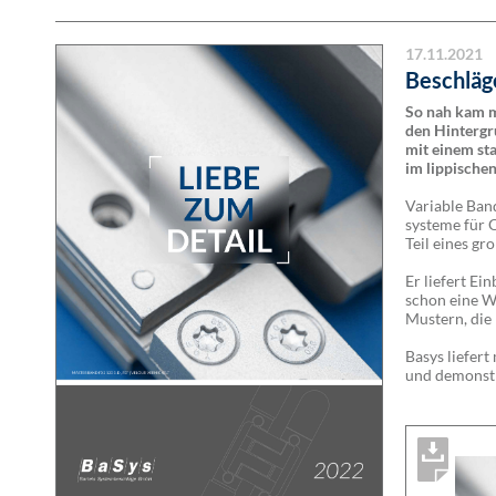
17.11.2021
Beschläg
So nah kam m
den Hintergr
mit einem sta
im lippischen
Variable Ban
systeme für O
Teil eines gr
Er liefert Ei
schon eine W
Mustern, die 
Basys liefer
und demonstri