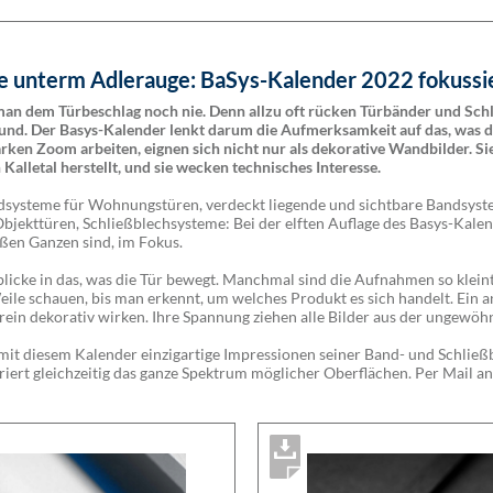
e unterm Adlerauge: BaSys-Kalender 2022 fokussie
an dem Türbeschlag noch nie. Denn allzu oft rücken Tür­bänder und Sch
und. Der Basys-Kalender lenkt darum die Auf­merksamkeit auf das, was di
rken Zoom arbeiten, eignen sich nicht nur als dekorative Wandbilder. Si
 Kalletal herstellt, und sie wecken technisches Interesse.
dsysteme für Wohnungstüren, verdeckt liegende und sicht­bare Bandsys
bjekttüren, Schließblechsysteme: Bei der elften Auflage des Basys-Kalend
oßen Ganzen sind, im Fokus.
nblicke in das, was die Tür bewegt. Manchmal sind die Auf­nahmen so klein
eile schauen, bis man erkennt, um welches Pro­dukt es sich handelt. Ein
rein dekorativ wirken. Ihre Spannung ziehen alle Bilder aus der ungewöh
t mit diesem Kalender einzigartige Impressionen seiner Band- und Schlie
ert gleichzeitig das ganze Spektrum möglicher Oberflächen. Per Mail an 