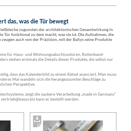
rt das, was die Tür bewegt
ließbleche zugunsten der architektonischen Gesamt­wirkung in
e Tür funktional zu dem macht, was sie ist. Die Aufnahmen, die
e zeugen auch von der Präzi­sion, mit der BaSys seine Produkte
teme für Haus- und Wohnungsabschlusstüren, Rollenband­
ers stehen erstmals die Details dieser Produkte, die selbst nur
teilig, dass das Kalenderbild zu einem Rätsel avanciert. Man muss
 anderes Mal wandeln sich die herangezoomten Beschläge zu
nlichen Perspektive.
ßblechsysteme, zeigt die saubere Verarbeitung „made in Germany“
vertrieb@basys.biz kann er bestellt werden.